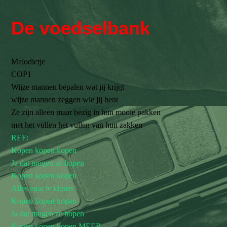
De voedselbank
Melodietje
COP1
Wijze mannen bepalen wat jij krijgt
wijze mannen zeggen wie jij bent
Ze zijn alleen maar bezig in hun mooie pakken
met het vullen het vullen van hun zakken
REF:
Kopen kopen kopen
Ja dat mogen ze hopen
Kopen kopen kopen
Alles naar te kloten
Kopen kopen kopen
Ja dat mogen ze hopen
Kopen kopen kopen MEER