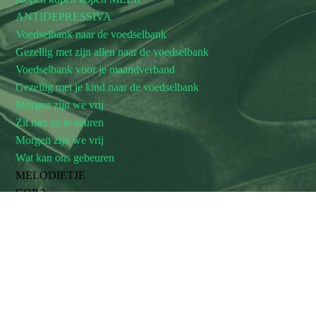
ANTIDEPRESSIVA
Voedselbank naar de voedselbank
Gezellig met zijn allen naar de voedselbank
Voedselbank voor je maandverband
Gezellig met je kind naar de voedselbank
Morgen zijn we vrij
Zit niet zo te zeuren
Morgen zijn we vrij
Wat kan ons gebeuren
MELODIETJE
COP 2
We leven in een geweldig land
We leven in een fantastisch land MAAR
De verschillen die zijn veel te groot
Kijk naar de mensen zonder brood
Wat gaan de maatpakken er aan doen
Hoe gaan ze het eerlijk verdelen al die poen